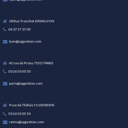
18 Rue Tronchet 69006 LYON
04 37 57 37 09
lyon@cpgestion.com
41 rue de Prony 75017 PARIS
03 26 50 05 50
paris@cpgestion.com
9 rue de Thillois 51100 REIMS
03 26 50 05 50
reims@cpgestion.com